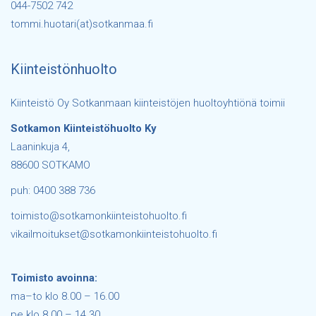
044-7502 742
tommi.huotari(at)sotkanmaa.fi
Kiinteistönhuolto
Kiinteistö Oy Sotkanmaan kiinteistöjen huoltoyhtiönä toimii
Sotkamon Kiinteistöhuolto Ky
Laaninkuja 4,
88600 SOTKAMO
puh: 0400 388 736
toimisto@sotkamonkiinteistohuolto.fi
vikailmoitukset@sotkamonkiinteistohuolto.fi
Toimisto avoinna:
ma–to klo 8.00 – 16.00
pe klo 8.00 – 14.30