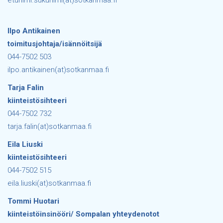
etunimi.sukunimi(at)sotkanmaa.fi
Ilpo Antikainen
toimitusjohtaja/isännöitsijä
044-7502 503
ilpo.antikainen(at)sotkanmaa.fi
Tarja Falin
kiinteistösihteeri
044-7502 732
tarja.falin(at)sotkanmaa.fi
Eila Liuski
kiinteistösihteeri
044-7502 515
eila.liuski(at)sotkanmaa.fi
Tommi Huotari
kiinteistöinsinööri/ Sompalan yhteydenotot