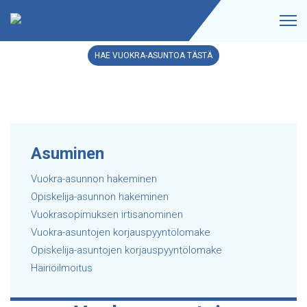
HAE VUOKRA-ASUNTOA TÄSTÄ
Asuminen
Vuokra-asunnon hakeminen
Opiskelija-asunnon hakeminen
Vuokrasopimuksen irtisanominen
Vuokra-asuntojen korjauspyyntölomake
Opiskelija-asuntojen korjauspyyntölomake
Häiriöilmoitus