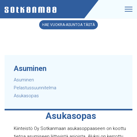
HAE VUOKRA-ASUNTOA TÄSTÄ
Asuminen
Asuminen
Pelastussuunnitelma
Asukasopas
Asukasopas
Kiinteistö Oy Sotkanmaan asukasoppaaseen on koottu
tietoa asumiseen liittyvistä asioista. Aluksi on kerrottu